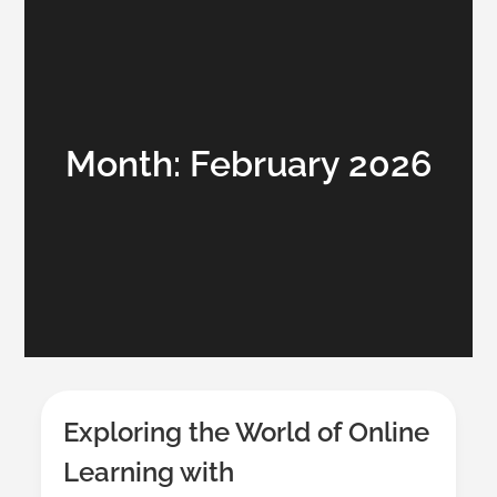
Month:
February 2026
Exploring the World of Online
Learning with