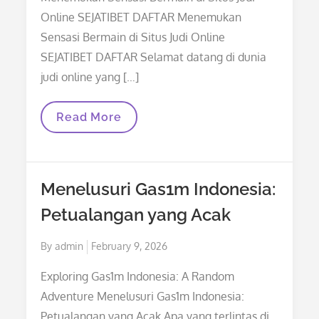
Online SEJATIBET DAFTAR Menemukan
Sensasi Bermain di Situs Judi Online
SEJATIBET DAFTAR Selamat datang di dunia
judi online yang […]
Menemukan
Read More
Sensasi
Bermain
Di
Situs
Judi
Menelusuri Gas1m Indonesia:
Online
SEJATIBET
Petualangan yang Acak
DAFTAR
Posted
By
admin
February 9, 2026
on
Exploring Gas1m Indonesia: A Random
Adventure Menelusuri Gas1m Indonesia:
Petualangan yang Acak Apa yang terlintas di