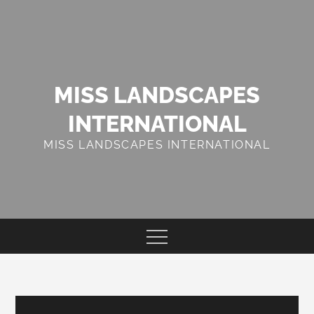
Skip
to
content
MISS LANDSCAPES
INTERNATIONAL
MISS LANDSCAPES INTERNATIONAL