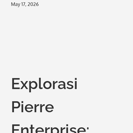
Posted
May 17, 2026
on
Explorasi
Pierre
Enterprise: