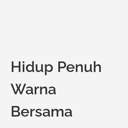
Hidup Penuh
Warna
Bersama