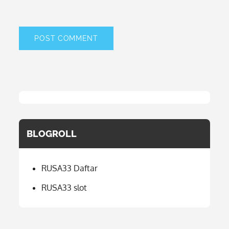
BLOGROLL
RUSA33 Daftar
RUSA33 slot