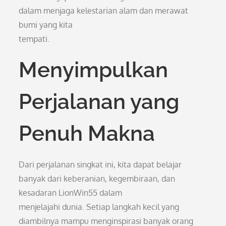
dalam menjaga kelestarian alam dan merawat
bumi yang kita
tempati.
Menyimpulkan
Perjalanan yang
Penuh Makna
Dari perjalanan singkat ini, kita dapat belajar
banyak dari keberanian, kegembiraan, dan
kesadaran LionWin55 dalam
menjelajahi dunia. Setiap langkah kecil yang
diambilnya mampu menginspirasi banyak orang