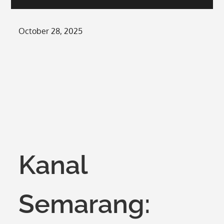
Posted
October 28, 2025
on
Kanal
Semarang: