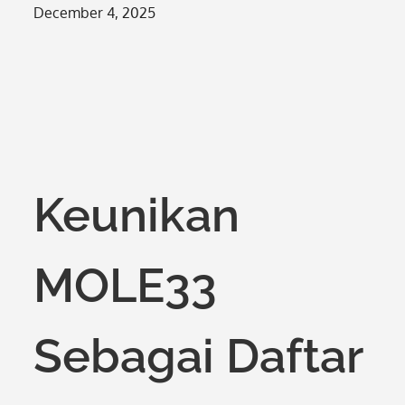
Posted
December 4, 2025
on
Keunikan
MOLE33
Sebagai Daftar