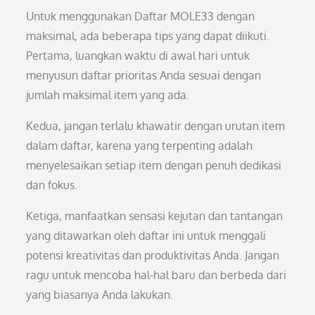
Untuk menggunakan Daftar MOLE33 dengan
maksimal, ada beberapa tips yang dapat diikuti.
Pertama, luangkan waktu di awal hari untuk
menyusun daftar prioritas Anda sesuai dengan
jumlah maksimal item yang ada.
Kedua, jangan terlalu khawatir dengan urutan item
dalam daftar, karena yang terpenting adalah
menyelesaikan setiap item dengan penuh dedikasi
dan fokus.
Ketiga, manfaatkan sensasi kejutan dan tantangan
yang ditawarkan oleh daftar ini untuk menggali
potensi kreativitas dan produktivitas Anda. Jangan
ragu untuk mencoba hal-hal baru dan berbeda dari
yang biasanya Anda lakukan.