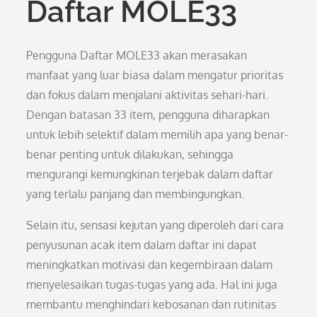
Daftar MOLE33
Pengguna Daftar MOLE33 akan merasakan
manfaat yang luar biasa dalam mengatur prioritas
dan fokus dalam menjalani aktivitas sehari-hari.
Dengan batasan 33 item, pengguna diharapkan
untuk lebih selektif dalam memilih apa yang benar-
benar penting untuk dilakukan, sehingga
mengurangi kemungkinan terjebak dalam daftar
yang terlalu panjang dan membingungkan.
Selain itu, sensasi kejutan yang diperoleh dari cara
penyusunan acak item dalam daftar ini dapat
meningkatkan motivasi dan kegembiraan dalam
menyelesaikan tugas-tugas yang ada. Hal ini juga
membantu menghindari kebosanan dan rutinitas