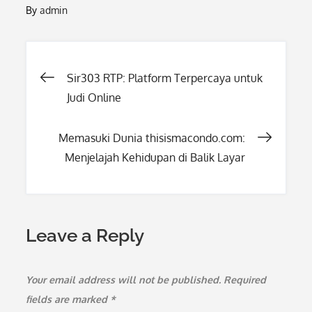
By
admin
Post
Sir303 RTP: Platform Terpercaya untuk
Judi Online
navigation
Memasuki Dunia thisismacondo.com:
Menjelajah Kehidupan di Balik Layar
Leave a Reply
Your email address will not be published.
Required
fields are marked
*