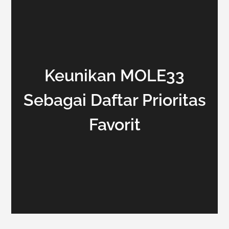
Keunikan MOLE33
Sebagai Daftar Prioritas
Favorit