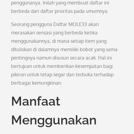
penggunanya. Inilah yang membuat daftar ini
berbeda dari daftar prioritas pada umumnya.
Seorang pengguna Daftar MOLE33 akan
merasakan sensasi yang berbeda ketika
menggunakannya, di mana setiap item yang
dituliskan di dalamnya memiliki bobot yang sama
pentingnya namun disusun secara acak. Hal ini
bertujuan untuk memberikan kesempatan bagi
pikiran untuk tetap segar dan terbuka terhadap
berbagai kemungkinan.
Manfaat
Menggunakan