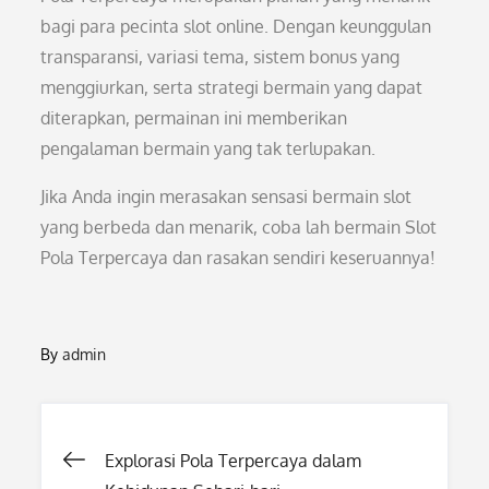
bagi para pecinta slot online. Dengan keunggulan
transparansi, variasi tema, sistem bonus yang
menggiurkan, serta strategi bermain yang dapat
diterapkan, permainan ini memberikan
pengalaman bermain yang tak terlupakan.
Jika Anda ingin merasakan sensasi bermain slot
yang berbeda dan menarik, coba lah bermain Slot
Pola Terpercaya dan rasakan sendiri keseruannya!
By
admin
Post
Explorasi Pola Terpercaya dalam