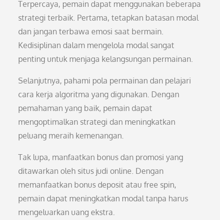
Terpercaya, pemain dapat menggunakan beberapa
strategi terbaik. Pertama, tetapkan batasan modal
dan jangan terbawa emosi saat bermain.
Kedisiplinan dalam mengelola modal sangat
penting untuk menjaga kelangsungan permainan.
Selanjutnya, pahami pola permainan dan pelajari
cara kerja algoritma yang digunakan. Dengan
pemahaman yang baik, pemain dapat
mengoptimalkan strategi dan meningkatkan
peluang meraih kemenangan.
Tak lupa, manfaatkan bonus dan promosi yang
ditawarkan oleh situs judi online. Dengan
memanfaatkan bonus deposit atau free spin,
pemain dapat meningkatkan modal tanpa harus
mengeluarkan uang ekstra.