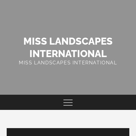
Skip
to
content
MISS LANDSCAPES
INTERNATIONAL
MISS LANDSCAPES INTERNATIONAL