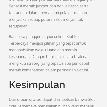
Sensasi meraih jackpot dan bonus besar, serta
tantangan dalam memahami pola permainan,
menjadikan setiap putaran slot menjadi tak
terlupakan.
Bagi para penggemar judi online, Slot Pola
Terpercaya menjadi pilihan yang tepat untuk
menghabiskan waktu luang dan meraih
kesenangan. Dengan bermain secara bijak dan
mengikuti strategi yang tepat, siapa pun dapat
meraih kemenangan dalam permainan slot ini.
Kesimpulan
Dari uraian di atas, dapat disimpulkan bahwa Slot
Pola Terpercaya merupakan pilihan yang menarik