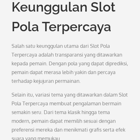
Keunggulan Slot
Pola Terpercaya
Salah satu keunggulan utama dari Slot Pola
Terpercaya adalah transparansi yang ditawarkan
kepada pemain. Dengan pola yang dapat diprediksi,
pemain dapat merasa lebih yakin dan percaya
terhadap kejujuran permainan.
Selain itu, variasi tema yang ditawarkan dalam Slot
Pola Terpercaya membuat pengalaman bermain
semakin seru. Dari tema klasik hingga tema
modern, pemain dapat memilih sesuai dengan
preferensi mereka dan menikmati grafis serta efek
suara yang memukau.