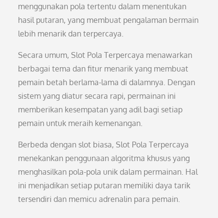
menggunakan pola tertentu dalam menentukan
hasil putaran, yang membuat pengalaman bermain
lebih menarik dan terpercaya.
Secara umum, Slot Pola Terpercaya menawarkan
berbagai tema dan fitur menarik yang membuat
pemain betah berlama-lama di dalamnya. Dengan
sistem yang diatur secara rapi, permainan ini
memberikan kesempatan yang adil bagi setiap
pemain untuk meraih kemenangan.
Berbeda dengan slot biasa, Slot Pola Terpercaya
menekankan penggunaan algoritma khusus yang
menghasilkan pola-pola unik dalam permainan. Hal
ini menjadikan setiap putaran memiliki daya tarik
tersendiri dan memicu adrenalin para pemain.