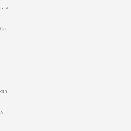
tasi
tuk
ukan
pa