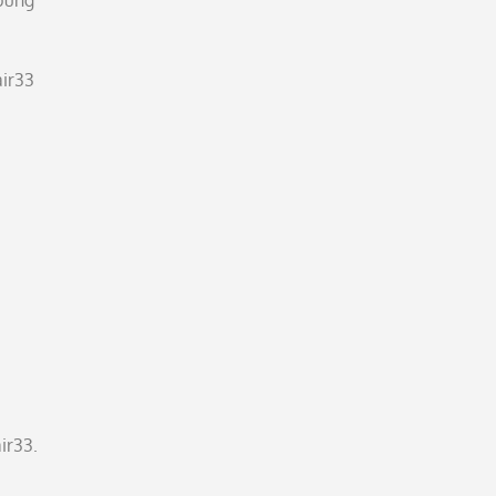
ubung
air33
ir33.