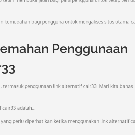
ir33 telah membuka jalan bagi para pengguna untuk tetap terh
ikan kemudahan bagi pengguna untuk mengakses situs utama c
elemahan Penggunaan
r33
ya, termasuk penggunaan link alternatif cair33. Mari kita bahas
f cair33 adalah…
yang perlu diperhatikan ketika menggunakan link alternatif ca