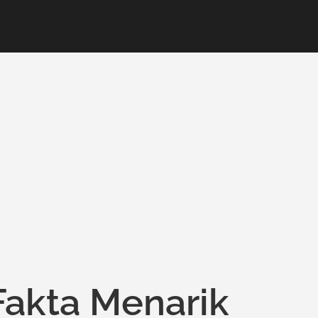
akta Menarik