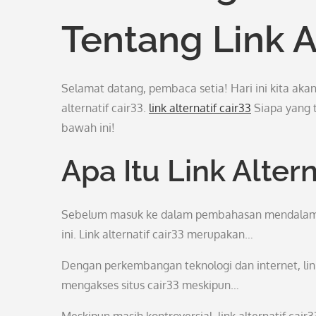
Tentang Link A
Selamat datang, pembaca setia! Hari ini kita ak
alternatif cair33.
link alternatif cair33
Siapa yang t
bawah ini!
Apa Itu Link Altern
Sebelum masuk ke dalam pembahasan mendalam, pe
ini. Link alternatif cair33 merupakan…
Dengan perkembangan teknologi dan internet, link
mengakses situs cair33 meskipun…