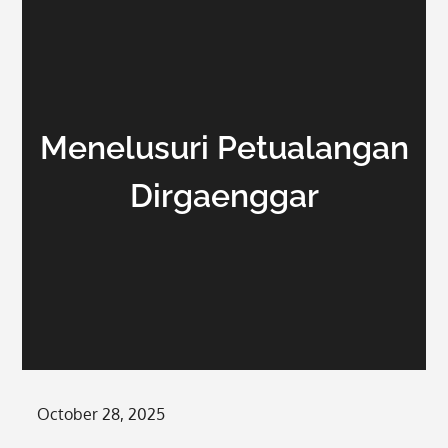
Menelusuri Petualangan
Dirgaenggar
Posted
October 28, 2025
on