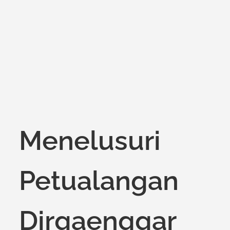
Menelusuri
Petualangan
Dirgaenggar