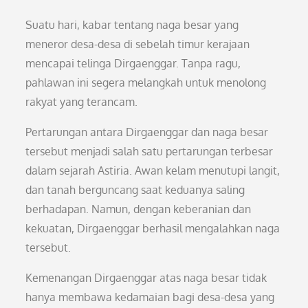
Suatu hari, kabar tentang naga besar yang
meneror desa-desa di sebelah timur kerajaan
mencapai telinga Dirgaenggar. Tanpa ragu,
pahlawan ini segera melangkah untuk menolong
rakyat yang terancam.
Pertarungan antara Dirgaenggar dan naga besar
tersebut menjadi salah satu pertarungan terbesar
dalam sejarah Astiria. Awan kelam menutupi langit,
dan tanah berguncang saat keduanya saling
berhadapan. Namun, dengan keberanian dan
kekuatan, Dirgaenggar berhasil mengalahkan naga
tersebut.
Kemenangan Dirgaenggar atas naga besar tidak
hanya membawa kedamaian bagi desa-desa yang