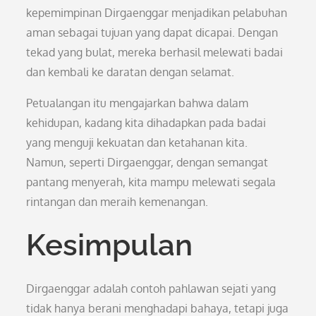
kepemimpinan Dirgaenggar menjadikan pelabuhan
aman sebagai tujuan yang dapat dicapai. Dengan
tekad yang bulat, mereka berhasil melewati badai
dan kembali ke daratan dengan selamat.
Petualangan itu mengajarkan bahwa dalam
kehidupan, kadang kita dihadapkan pada badai
yang menguji kekuatan dan ketahanan kita.
Namun, seperti Dirgaenggar, dengan semangat
pantang menyerah, kita mampu melewati segala
rintangan dan meraih kemenangan.
Kesimpulan
Dirgaenggar adalah contoh pahlawan sejati yang
tidak hanya berani menghadapi bahaya, tetapi juga