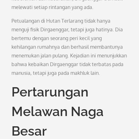
melewati setiap rintangan yang ada.
Petualangan di Hutan Terlarang tidak hanya
menguji fisik Dirgaenggar, tetapi juga hatinya. Dia
bertemu dengan seorang peri kecil yang
kehilangan rumahnya dan berhasil membantunya
menemukan jalan pulang. Kejadian ini menunjukkan
bahwa kebaikan Dirgaenggar tidak terbatas pada
manusia, tetapi juga pada makhluk lain.
Pertarungan
Melawan Naga
Besar