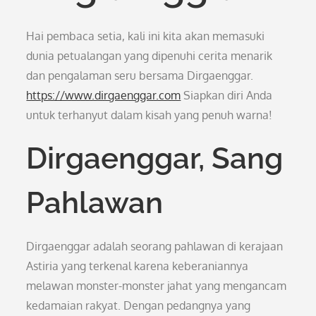
Hai pembaca setia, kali ini kita akan memasuki
dunia petualangan yang dipenuhi cerita menarik
dan pengalaman seru bersama Dirgaenggar.
https://www.dirgaenggar.com
Siapkan diri Anda
untuk terhanyut dalam kisah yang penuh warna!
Dirgaenggar, Sang
Pahlawan
Dirgaenggar adalah seorang pahlawan di kerajaan
Astiria yang terkenal karena keberaniannya
melawan monster-monster jahat yang mengancam
kedamaian rakyat. Dengan pedangnya yang