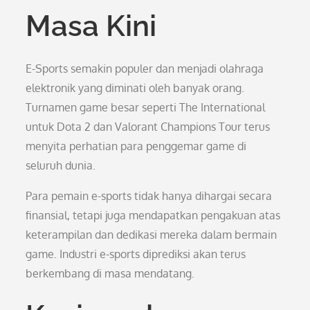
Masa Kini
E-Sports semakin populer dan menjadi olahraga
elektronik yang diminati oleh banyak orang.
Turnamen game besar seperti The International
untuk Dota 2 dan Valorant Champions Tour terus
menyita perhatian para penggemar game di
seluruh dunia.
Para pemain e-sports tidak hanya dihargai secara
finansial, tetapi juga mendapatkan pengakuan atas
keterampilan dan dedikasi mereka dalam bermain
game. Industri e-sports diprediksi akan terus
berkembang di masa mendatang.