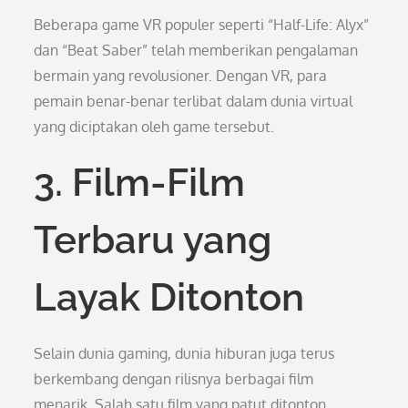
Beberapa game VR populer seperti “Half-Life: Alyx”
dan “Beat Saber” telah memberikan pengalaman
bermain yang revolusioner. Dengan VR, para
pemain benar-benar terlibat dalam dunia virtual
yang diciptakan oleh game tersebut.
3. Film-Film
Terbaru yang
Layak Ditonton
Selain dunia gaming, dunia hiburan juga terus
berkembang dengan rilisnya berbagai film
menarik. Salah satu film yang patut ditonton