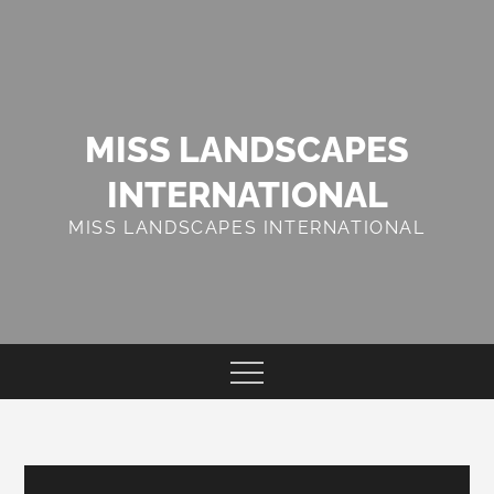
Skip
to
content
MISS LANDSCAPES
INTERNATIONAL
MISS LANDSCAPES INTERNATIONAL