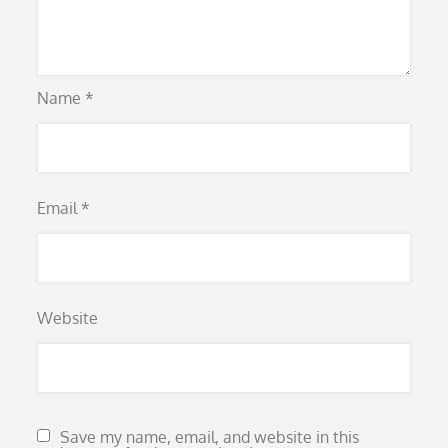
Name
*
Email
*
Website
Save my name, email, and website in this