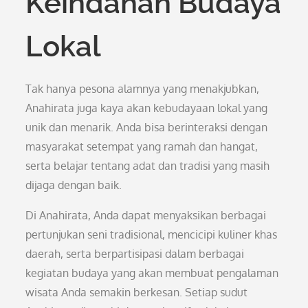
Keindahan Budaya
Lokal
Tak hanya pesona alamnya yang menakjubkan,
Anahirata juga kaya akan kebudayaan lokal yang
unik dan menarik. Anda bisa berinteraksi dengan
masyarakat setempat yang ramah dan hangat,
serta belajar tentang adat dan tradisi yang masih
dijaga dengan baik.
Di Anahirata, Anda dapat menyaksikan berbagai
pertunjukan seni tradisional, mencicipi kuliner khas
daerah, serta berpartisipasi dalam berbagai
kegiatan budaya yang akan membuat pengalaman
wisata Anda semakin berkesan. Setiap sudut