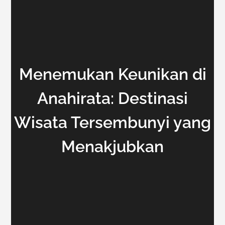
Menemukan Keunikan di
Anahirata: Destinasi
Wisata Tersembunyi yang
Menakjubkan