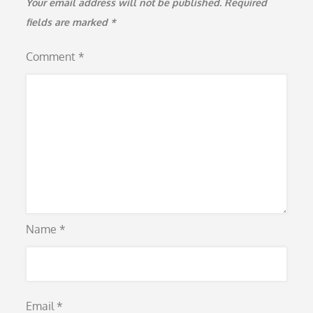
Your email address will not be published.
Required
fields are marked
*
Comment
*
Name
*
Email
*