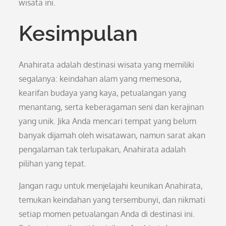
wisata ini.
Kesimpulan
Anahirata adalah destinasi wisata yang memiliki
segalanya: keindahan alam yang memesona,
kearifan budaya yang kaya, petualangan yang
menantang, serta keberagaman seni dan kerajinan
yang unik. Jika Anda mencari tempat yang belum
banyak dijamah oleh wisatawan, namun sarat akan
pengalaman tak terlupakan, Anahirata adalah
pilihan yang tepat.
Jangan ragu untuk menjelajahi keunikan Anahirata,
temukan keindahan yang tersembunyi, dan nikmati
setiap momen petualangan Anda di destinasi ini.