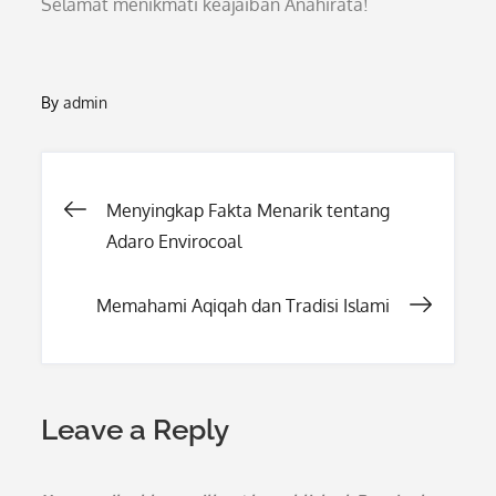
Selamat menikmati keajaiban Anahirata!
By
admin
Post
Menyingkap Fakta Menarik tentang
Adaro Envirocoal
navigation
Memahami Aqiqah dan Tradisi Islami
Leave a Reply