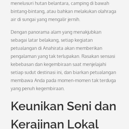
menelusuri hutan belantara, camping di bawah
bintang-bintang, atau bahkan melakukan olahraga
air di sungai yang mengalir jernih.
Dengan panorama alam yang menakjubkan
sebagai latar belakang, setiap kegiatan
petualangan di Anahirata akan memberikan
pengalaman yang tak terlupakan. Rasakan sensasi
kebebasan dan kegembiraan saat menjelajahi
setiap sudut destinasi ini, dan biarkan petualangan
membawa Anda pada momen-momen tak terduga
yang penuh kegembiraan.
Keunikan Seni dan
Kerajinan Lokal