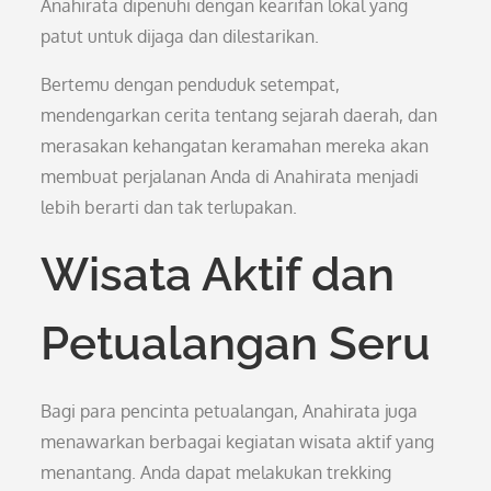
Anahirata dipenuhi dengan kearifan lokal yang
patut untuk dijaga dan dilestarikan.
Bertemu dengan penduduk setempat,
mendengarkan cerita tentang sejarah daerah, dan
merasakan kehangatan keramahan mereka akan
membuat perjalanan Anda di Anahirata menjadi
lebih berarti dan tak terlupakan.
Wisata Aktif dan
Petualangan Seru
Bagi para pencinta petualangan, Anahirata juga
menawarkan berbagai kegiatan wisata aktif yang
menantang. Anda dapat melakukan trekking