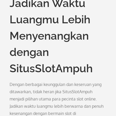
Jadikan Waktu
Luangmu Lebih
Menyenangkan
dengan
SitusSlotAmpuh
Dengan berbagai keunggulan dan keseruan yang
ditawarkan, tidak heran jika SitusSlotAmpuh
menjadi pilihan utama para pecinta slot online.
Jadikan waktu luangmu lebih berwarna dan penuh
kesenangan dengan bermain slot di