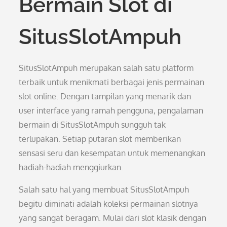
Bermain Slot di
SitusSlotAmpuh
SitusSlotAmpuh merupakan salah satu platform
terbaik untuk menikmati berbagai jenis permainan
slot online. Dengan tampilan yang menarik dan
user interface yang ramah pengguna, pengalaman
bermain di SitusSlotAmpuh sungguh tak
terlupakan. Setiap putaran slot memberikan
sensasi seru dan kesempatan untuk memenangkan
hadiah-hadiah menggiurkan.
Salah satu hal yang membuat SitusSlotAmpuh
begitu diminati adalah koleksi permainan slotnya
yang sangat beragam. Mulai dari slot klasik dengan