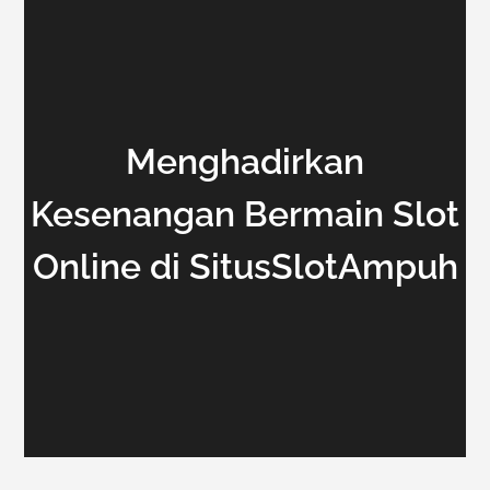
Menghadirkan
Kesenangan Bermain Slot
Online di SitusSlotAmpuh