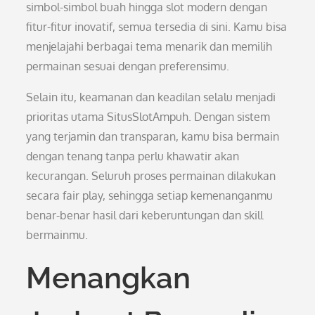
simbol-simbol buah hingga slot modern dengan
fitur-fitur inovatif, semua tersedia di sini. Kamu bisa
menjelajahi berbagai tema menarik dan memilih
permainan sesuai dengan preferensimu.
Selain itu, keamanan dan keadilan selalu menjadi
prioritas utama SitusSlotAmpuh. Dengan sistem
yang terjamin dan transparan, kamu bisa bermain
dengan tenang tanpa perlu khawatir akan
kecurangan. Seluruh proses permainan dilakukan
secara fair play, sehingga setiap kemenanganmu
benar-benar hasil dari keberuntungan dan skill
bermainmu.
Menangkan