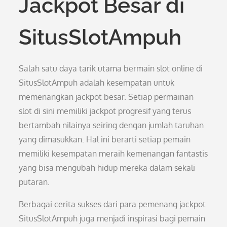
Jackpot Besar di
SitusSlotAmpuh
Salah satu daya tarik utama bermain slot online di
SitusSlotAmpuh adalah kesempatan untuk
memenangkan jackpot besar. Setiap permainan
slot di sini memiliki jackpot progresif yang terus
bertambah nilainya seiring dengan jumlah taruhan
yang dimasukkan. Hal ini berarti setiap pemain
memiliki kesempatan meraih kemenangan fantastis
yang bisa mengubah hidup mereka dalam sekali
putaran.
Berbagai cerita sukses dari para pemenang jackpot
SitusSlotAmpuh juga menjadi inspirasi bagi pemain