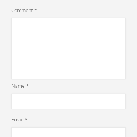
Comment
*
Name
*
Email
*