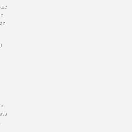
 kue
an
han
g
an
rasa
,