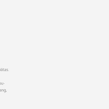
itas.
bu-
ang,