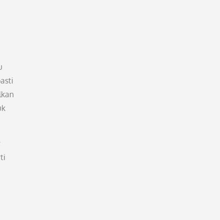
u
asti
lkan
uk
r
ti