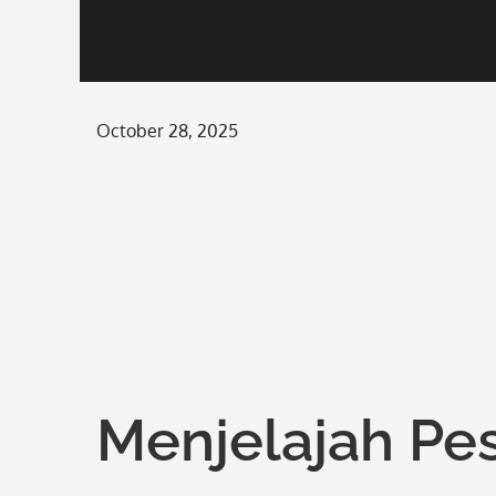
Posted
October 28, 2025
on
Menjelajah Pe