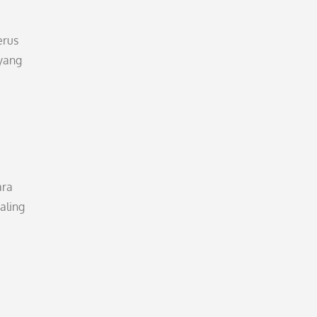
erus
yang
ara
aling