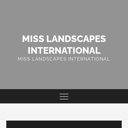
Skip
to
content
MISS LANDSCAPES
INTERNATIONAL
MISS LANDSCAPES INTERNATIONAL