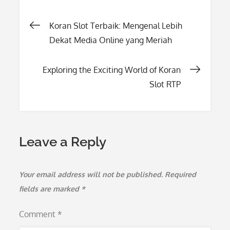
Post
Koran Slot Terbaik: Mengenal Lebih
Dekat Media Online yang Meriah
navigation
Exploring the Exciting World of Koran
Slot RTP
Leave a Reply
Your email address will not be published.
Required
fields are marked
*
Comment
*