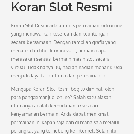
Koran Slot Resmi
Koran Slot Resmi adalah jenis permainan judi online
yang menawarkan keseruan dan keuntungan
secara bersamaan. Dengan tampilan grafis yang
menarik dan fitur-fitur inovatif, pemain dapat
merasakan sensasi bermain mesin slot secara
virtual. Tidak hanya itu, hadiah-hadiah menarik juga
menjadi daya tarik utama dari permainan ini.
Mengapa Koran Slot Resmi begitu diminati oleh
para penggemar judi online? Salah satu alasan
utamanya adalah kemudahan akses dan
kenyamanan bermain. Anda dapat menikmati
permainan ini kapan saja dan di mana saja melalui
perangkat yang terhubung ke internet. Selain itu,