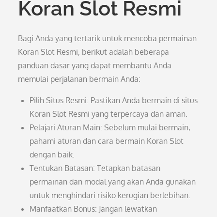
Koran Slot Resmi
Bagi Anda yang tertarik untuk mencoba permainan
Koran Slot Resmi, berikut adalah beberapa
panduan dasar yang dapat membantu Anda
memulai perjalanan bermain Anda:
Pilih Situs Resmi: Pastikan Anda bermain di situs
Koran Slot Resmi yang terpercaya dan aman.
Pelajari Aturan Main: Sebelum mulai bermain,
pahami aturan dan cara bermain Koran Slot
dengan baik.
Tentukan Batasan: Tetapkan batasan
permainan dan modal yang akan Anda gunakan
untuk menghindari risiko kerugian berlebihan.
Manfaatkan Bonus: Jangan lewatkan