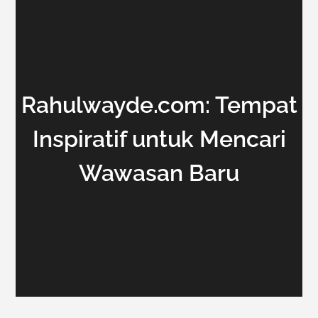
Rahulwayde.com: Tempat
Inspiratif untuk Mencari
Wawasan Baru