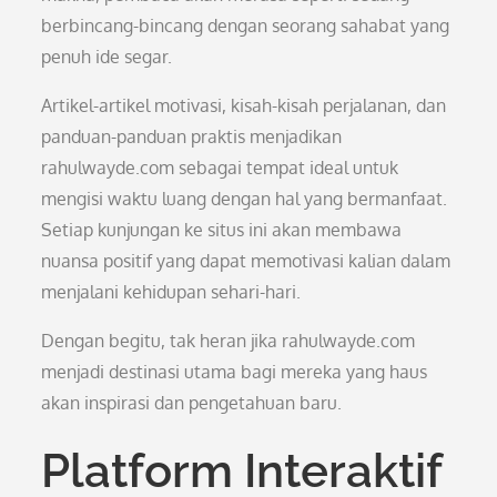
berbincang-bincang dengan seorang sahabat yang
penuh ide segar.
Artikel-artikel motivasi, kisah-kisah perjalanan, dan
panduan-panduan praktis menjadikan
rahulwayde.com sebagai tempat ideal untuk
mengisi waktu luang dengan hal yang bermanfaat.
Setiap kunjungan ke situs ini akan membawa
nuansa positif yang dapat memotivasi kalian dalam
menjalani kehidupan sehari-hari.
Dengan begitu, tak heran jika rahulwayde.com
menjadi destinasi utama bagi mereka yang haus
akan inspirasi dan pengetahuan baru.
Platform Interaktif