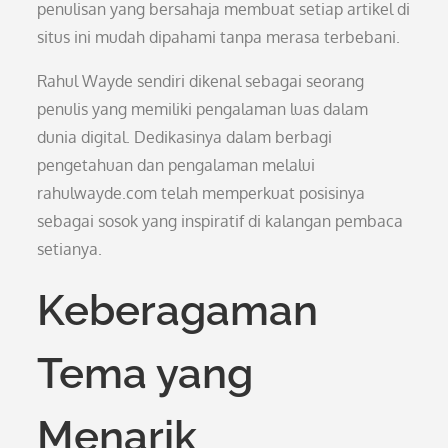
penulisan yang bersahaja membuat setiap artikel di
situs ini mudah dipahami tanpa merasa terbebani.
Rahul Wayde sendiri dikenal sebagai seorang
penulis yang memiliki pengalaman luas dalam
dunia digital. Dedikasinya dalam berbagi
pengetahuan dan pengalaman melalui
rahulwayde.com telah memperkuat posisinya
sebagai sosok yang inspiratif di kalangan pembaca
setianya.
Keberagaman
Tema yang
Menarik