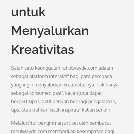
untuk
Menyalurkan
Kreativitas
Salah satu keunggulan rahulwayde.com adalah
sebagai platform interaktif bagi para pembaca
yang ingin menyalurkan kreativitasnya. Tak hanya
sebagai konsumen pasif, kalian juga dapat
berpartisipasi aktif dengan berbagi pengalaman,
tips, atau bahkan kisah inspiratif kalian sendiri.
Melalui fitur pengiriman artikel oleh pembaca,
rahulwayde.com memberikan kesempatan bagi