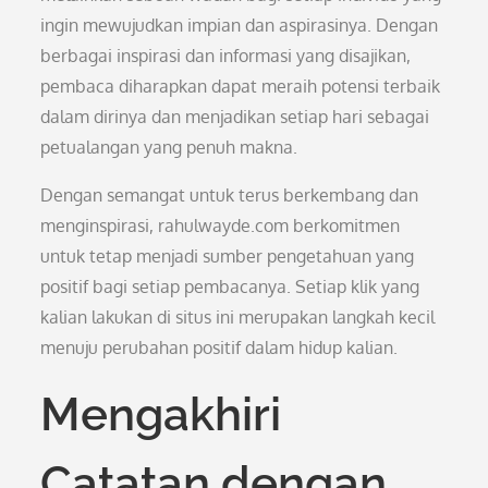
ingin mewujudkan impian dan aspirasinya. Dengan
berbagai inspirasi dan informasi yang disajikan,
pembaca diharapkan dapat meraih potensi terbaik
dalam dirinya dan menjadikan setiap hari sebagai
petualangan yang penuh makna.
Dengan semangat untuk terus berkembang dan
menginspirasi, rahulwayde.com berkomitmen
untuk tetap menjadi sumber pengetahuan yang
positif bagi setiap pembacanya. Setiap klik yang
kalian lakukan di situs ini merupakan langkah kecil
menuju perubahan positif dalam hidup kalian.
Mengakhiri
Catatan dengan