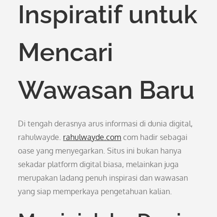
Inspiratif untuk
Mencari
Wawasan Baru
Di tengah derasnya arus informasi di dunia digital,
rahulwayde.
rahulwayde.com
com hadir sebagai
oase yang menyegarkan. Situs ini bukan hanya
sekadar platform digital biasa, melainkan juga
merupakan ladang penuh inspirasi dan wawasan
yang siap memperkaya pengetahuan kalian.