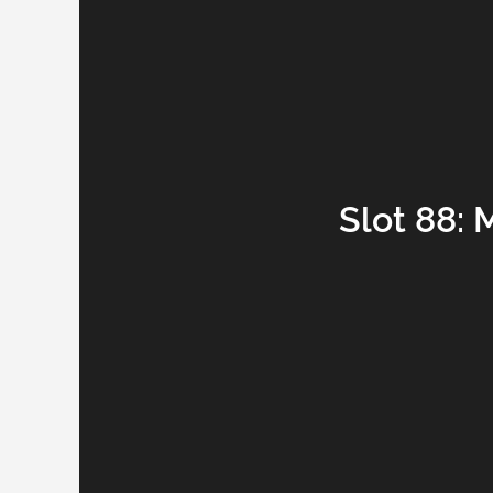
Slot 88: 