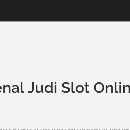
nal Judi Slot Onli