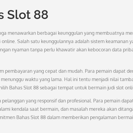
 Slot 88
 88 juga menawarkan berbagai keunggulan yang membuatnya me
di online. Salah satu keunggulannya adalah sistem keamanan 
engan nyaman tanpa perlu khawatir akan kebocoran data prib
istem pembayaran yang cepat dan mudah. Para pemain dapat d
enunggu waktu yang lama. Hal ini tentu menjadi nilai tamb
h Bahas Slot 88 sebagai tempat untuk bermain judi slot onli
an pelanggan yang responsif dan profesional. Para pemain dapa
lami kendala saat bermain, dan masalah mereka akan ditang
 komitmen Bahas Slot 88 dalam memberikan pengalaman berma