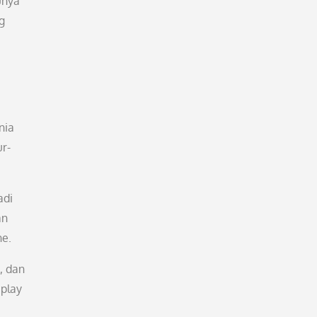
unya
g
nia
ur-
adi
an
ne.
, dan
play