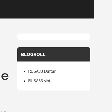
BLOGROLL
ne
RUSA33 Daftar
RUSA33 slot