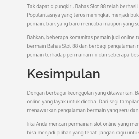
Tak dapat dipungkiri, Bahas Slot 88 telah berhasi
Popularitasnya yang terus meningkat menjadi bukt
pemain, baik yang baru mencoba maupun yang su
Bahkan, beberapa komunitas pemain judi online 
bermain Bahas Slot 88 dan berbagi pengalaman m
pemain terhadap permainan ini dan seberapa besa
Kesimpulan
Dengan berbagai keunggulan yang ditawarkan, Bah
online yang layak untuk dicoba. Dari segi tampila
menawarkan pengalaman bermain yang seru dan 
Jika Anda mencari permainan slot online yang m
bisa menjadi pilihan yang tepat. Jangan ragu unt