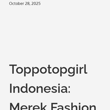
Posted
October 28, 2025
on
Toppotopgirl
Indonesia:
Merek Fashion