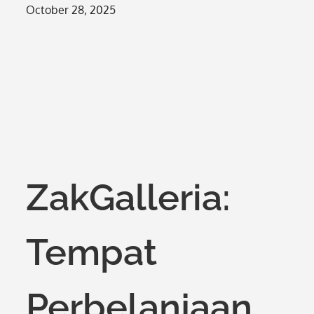
Posted
October 28, 2025
on
ZakGalleria:
Tempat
Perbelanjaan